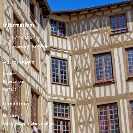
Informations
07 48 13 52 77
contact@lbac87.fr
Autres pages
Services
Réservations
Contact
Conditions
Mentions légales
Conditions générales de vente